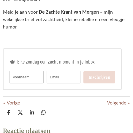
Meld je aan voor
De Zachte Krant van Morgen
– mijn
wekelijkse brief vol zachtheid, kleine rebellie en een vleugje
humor.
🫖
Elke zondag een zacht moment in je inbox
Inschrijven
«
Vorige
Volgende
»
D
D
S
D
E
E
H
E
L
E
A
L
Reactie plaatsen
E
L
R
E