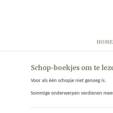
Ga
direct
naar
de
hoofdinhoud
HOME
Schop-boekjes om te lez
Voor als één schopje niet genoeg is.
Sommige onderwerpen verdienen meer 