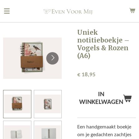
Ga
direct
naar
de
Uniek
hoofdinhoud
notitieboekje –
Vogels & Rozen
(A6)
€ 18,95
IN
WINKELWAGEN
Een handgemaakt boekje
om je gedachten zachtjes